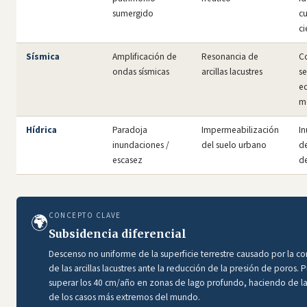
sumergido
cu
ci
Sísmica
Amplificación de
Resonancia de
C
ondas sísmicas
arcillas lacustres
se
ed
m
Hídrica
Paradoja
Impermeabilización
I
inundaciones /
del suelo urbano
de
escasez
de
CONCEPTO CLAVE
🌍
Subsidencia diferencial
Descenso no uniforme de la superficie terrestre causado por la co
de las arcillas lacustres ante la reducción de la presión de poros.
superar los 40 cm/año en zonas de lago profundo, haciendo de l
de los casos más extremos del mundo.