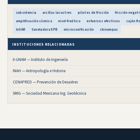
subsidencia
arcillas lacustres
pilotes de fricción
fricción negat
amplificación sísmica
nivel freático
esfuerzos efectivos
cajón f
InSAR
tuneladora EPB
microzonificación
chinampas
INSTITUCIONES RELACIONADAS
II-UNAM — Instituto de Ingeniería
INAH — Antropología e Historia
CENAPRED — Prevención de Desastres
SMIG — Sociedad Mexicana Ing. Geotécnica