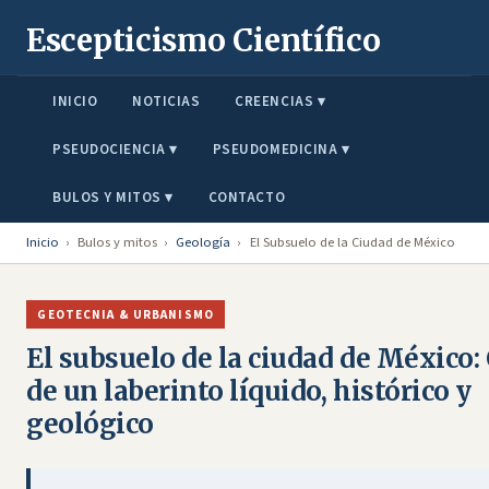
Escepticismo Científico
INICIO
NOTICIAS
CREENCIAS ▾
PSEUDOCIENCIA ▾
PSEUDOMEDICINA ▾
BULOS Y MITOS ▾
CONTACTO
Inicio
›
Bulos y mitos
›
Geología
›
El Subsuelo de la Ciudad de México
GEOTECNIA & URBANISMO
El subsuelo de la ciudad de México:
de un laberinto líquido, histórico y
geológico