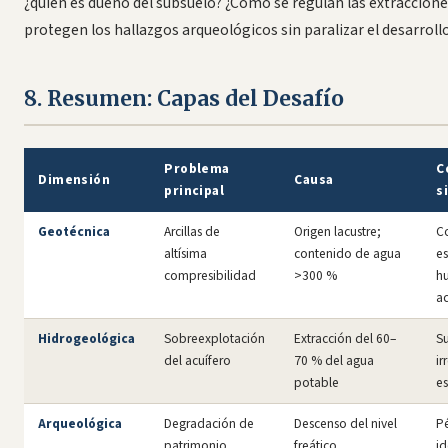
¿quién es dueño del subsuelo? ¿Cómo se regulan las extraccion
protegen los hallazgos arqueológicos sin paralizar el desarroll
8. Resumen: Capas del Desafío
Problema
C
Dimensión
Causa
principal
s
Geotécnica
Arcillas de
Origen lacustre;
C
altísima
contenido de agua
es
compresibilidad
>300 %
h
a
Hidrogeológica
Sobreexplotación
Extracción del 60–
S
del acuífero
70 % del agua
ir
potable
e
Arqueológica
Degradación de
Descenso del nivel
P
patrimonio
freático
i