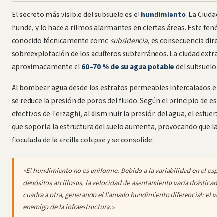
El secreto más visible del subsuelo es el
hundimiento
. La Ciuda
hunde, y lo hace a ritmos alarmantes en ciertas áreas. Este fe
conocido técnicamente como
subsidencia
, es consecuencia dire
sobreexplotación de los acuíferos subterráneos. La ciudad extr
aproximadamente el
60–70 % de su agua potable
del subsuelo
Al bombear agua desde los estratos permeables intercalados en 
se reduce la presión de poros del fluido. Según el principio de e
efectivos de Terzaghi, al disminuir la presión del agua, el esfuer
que soporta la estructura del suelo aumenta, provocando que la
floculada de la arcilla colapse y se consolide.
«El hundimiento no es uniforme. Debido a la variabilidad en el esp
depósitos arcillosos, la velocidad de asentamiento varía drástic
cuadra a otra, generando el llamado
hundimiento diferencial
: el 
enemigo de la infraestructura.»