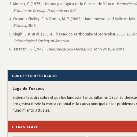
Mooser, F. (1975). Historia geológica de la Cuenca de México.
Memorias de
Sistema de Drenaje Profundo del D.F.
Ovando-Shelley, E. & Romo, M. P. (2003). Hundimiento en el Valle de Méx
Sísmica
, SMIS.
Singh, S. K. et al. (1988). The Mexico earthquake of September 1985.
Bullet
Seismological Society of America
.
Terzaghi, K. (1943).
Theoretical Soil Mechanics
. John Wiley & Sons.
CONCEPTO DESTACADO
Lago de Texcoco
Sistema lacustre sobre el que fue fundada Tenochtitlan en 1325. Su deseca
progresiva desde la época colonial es la causa principal de los problemas 
hundimiento actuales.
CIFRAS CLAVE