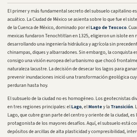
El primer y más fundamental secreto del subsuelo capitalino es
acuático. La Ciudad de México se asienta sobre lo que fue el sis
de la Cuenca de México, dominado por el
Lago de Texcoco
. Cua
mexicas fundaron Tenochtitlan en 1325, eligieron un islote en 
desarrollando una ingeniería hidráulica y agrícola sin precede
chinampas, diques y albarradones. Sin embargo, la conquista e
consigo una visión europea del urbanismo que chocó frontalme
naturaleza lacustre. La decisión de desecar los lagos para ganar
prevenir inundaciones inició una transformación geológica cuy
perduran hasta hoy.
El subsuelo de la ciudad no es homogéneo. Los geotecnistas div
en tres regiones principales: el
Lago
, el
Monte
y la
Transición
. 
Lago, que cubre gran parte del centro y oriente de la ciudad, es 
protagonista de los mayores desafíos. Aquí, el subsuelo está 
depósitos de arcillas de alta plasticidad y compresibilidad, inte