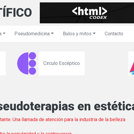
TÍFICO
a
Pseudomedicina
Bulos y mitos
Contacto
Circulo Escéptico
seudoterapias en estétic
ante: Una llamada de atención para la industria de la belleza
re la popularidad y la controversia