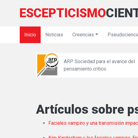
ESCEPTICISMO
CIEN
Inicio
Noticias
Creencias
Pseudocienci
ARP Sociedad para el avance del
icas
pensamiento crítico
Artículos sobre p
Faciales vampiro y una transmisión impact
Kim Kardashian y los faciales vampiro: Ent