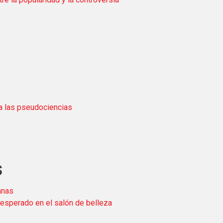
 a las pseudociencias
s
anas
nesperado en el salón de belleza