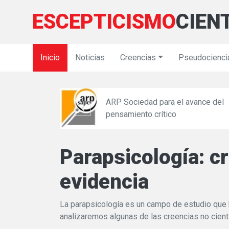
ESCEPTICISMO
CIEN
Inicio
Noticias
Creencias
Pseudocienci
ARP Sociedad para el avance del
icas
pensamiento crítico
Parapsicología: c
evidencia
La parapsicología es un campo de estudio que h
analizaremos algunas de las creencias no cientí