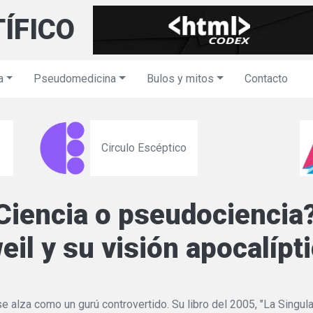
TÍFICO
a
Pseudomedicina
Bulos y mitos
Contacto
Circulo Escéptico
¿Ciencia o pseudocienci
il y su visión apocalípti
se alza como un gurú controvertido. Su libro del 2005, "La Singula