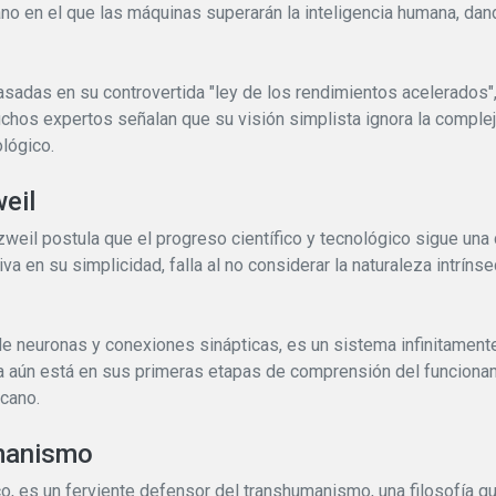
cano en el que las máquinas superarán la inteligencia humana, d
asadas en su controvertida "ley de los rendimientos acelerados",
Muchos expertos señalan que su visión simplista ignora la comple
ológico.
eil
weil postula que el progreso científico y tecnológico sigue una 
tiva en su simplicidad, falla al no considerar la naturaleza intrín
de neuronas y conexiones sinápticas, es un sistema infinitamen
ia aún está en sus primeras etapas de comprensión del funcionam
rcano.
umanismo
o, es un ferviente defensor del transhumanismo, una filosofía qu